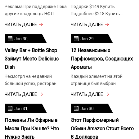
Реклама При поддержке Пока
Подарки $149 Купить
другие владельцы НФЛ
Подробнее $218 Купить
далеко плывут на своих яхтах
Подробнее $37 Купить
ЧИТАТЬ ДАЛЕЕ
ЧИТАТЬ ДАЛЕЕ
Подробнее $35 $19 Купить
Jan 30,
Jan 29,
2024
2024
Valley Bar + Bottle Shop
12 Независимых
Займут Место Delicious
Парфюмеров, Создающих
Dish
Ароматы
Несмотря на недавний
Каждый элемент на этой
большой успех, ресторан
странице был выбран
Delicious Dish на Арнольд
редактором Shondaland. Мы
ЧИТАТЬ ДАЛЕЕ
ЧИТАТЬ ДАЛЕЕ
Драйв закроется после
можем заработать
Jan 31,
Jan 30,
2024
2024
Полезны Ли Эфирные
Этот Парфюмерный
Масла При Кашле? Что
Обман Amazon Стоит Всего
Нужно Знать
8 Долларов