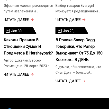
Эфирные масла производятся
Выбор товаров Everygirl
путем извлечения и
курируется редакционной
концентрирования масел
командой. Если вы купите
ЧИТАТЬ ДАЛЕЕ
ЧИТАТЬ ДАЛЕЕ
растений. Растения
Jan 30,
Jan 29,
2024
2024
Каковы Правила В
В Ролике Snoop Dogg
Отношении Сумок И
Говорится, Что Рэпер
Предметов В Hersheypark?
Выкуривает От 75 До 150
Косяков… В ДЕНЬ
Автор: Джеймс Вессер
Размещено: 28 марта 2023 г.,
Я думаю, общеизвестно, что
11:56 по восточному времени
Снуп Догг — большой
ЧИТАТЬ ДАЛЕЕ
Обновлено: март
любитель травки. Ад,
ЧИТАТЬ ДАЛЕЕ