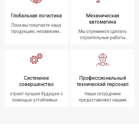
Глобальная логистика
Механическая
автоматика
Пока вы покупаете нашу
продукцию, независимо
Мы стремимся сделать
от того, где вы
строительные работы
находитесь, мы
проще, быстрее и
предоставим вам лучший
безопаснее
логистический сервис.
Системное
Профессиональный
совершенство
технический персонал
строит лучшее будущее с
Наши сотрудники
помощью устойчивых и
предоставляют нашим
инновационных решений.
клиентам передовые
продукты, системы,
программное
обеспечение и услуги.