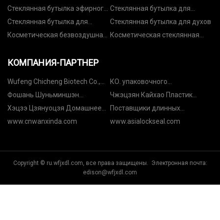
бутылка
Стеклянная бутылка эфирного
Стеклянная бутылка для
масла
лосьона
Стеклянная бутылка для
Стеклянная бутылка для духов
фундамента
Косметическая безвоздушная
Косметическая стеклянная
бутылка
бутылка
КОМПАНИЯ-ПАРТНЕР
Wufeng Chicheng Biotech Co.,
КО. упаковочного
Ltd
оборудования Чжэнчжоу
Фошань Шуньминшэн
Чжэцзян Кайхао Пластик
Кайю, Лтд.
Металлы Компания, ООО
Плесень Ко, ООО
Хэцзэ Цзянуоцзя Домашнее
Поставщики длинных
животное Продукты Компания
прямоугольных контейнеров
www.cnwanxinda.com
www.asialockseal.com
с ограниченной
из фольги
ответственностью
Copyright © ru.wfjxdl.com, все права защищены. Электронная почта:
edison@wfjxdl.com