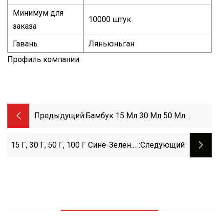
Минимум для
10000 штук
заказа
Гавань
Ляньюньган
Профиль компании
Предыдущий:
Бамбук 15 Мл 30 Мл 50 Мл
Упаковка Крем-Сыворотка
Лосьон Для Домашних
15 Г, 30 Г, 50 Г, 100 Г Сине-Зеленая
:следующий
Животных Безвоздушный
Стеклянная Баночка Для Крема
Косметический Янтарный
Tawny Scrub Прозрачные И
Стеклянный Насос Внутренняя
Непрозрачные Баночки Для
Пластиковая Бутылка-
Косметической Упаковки
Капельница Рулон На Рулоне